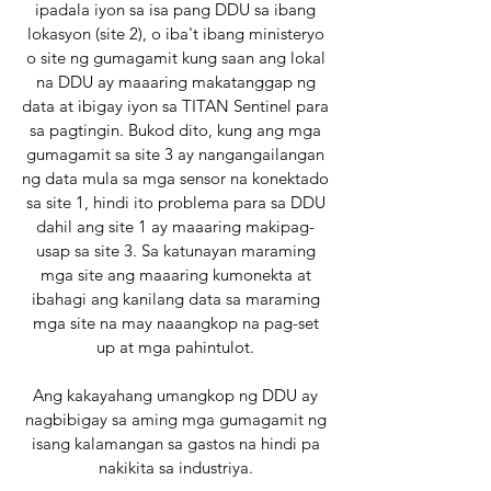
ipadala iyon sa isa pang DDU sa ibang
lokasyon (site 2), o iba't ibang ministeryo
o site ng gumagamit kung saan ang lokal
na DDU ay maaaring makatanggap ng
data at ibigay iyon sa TITAN Sentinel para
sa pagtingin. Bukod dito, kung ang mga
gumagamit sa site 3 ay nangangailangan
ng data mula sa mga sensor na konektado
sa site 1, hindi ito problema para sa DDU
dahil ang site 1 ay maaaring makipag-
usap sa site 3. Sa katunayan maraming
mga site ang maaaring kumonekta at
ibahagi ang kanilang data sa maraming
mga site na may naaangkop na pag-set
up at mga pahintulot.
Ang kakayahang umangkop ng DDU ay
nagbibigay sa aming mga gumagamit ng
isang kalamangan sa gastos na hindi pa
nakikita sa industriya.